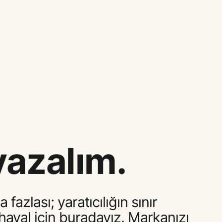
 yazalım.
zlası; yaratıcılığın sınır
 hayal için buradayız. Markanızı