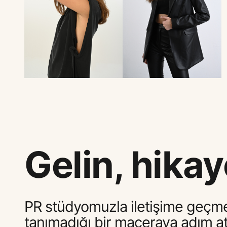
Gelin, hikay
PR stüdyomuzla iletişime geçmek,
tanımadığı bir maceraya adım atm