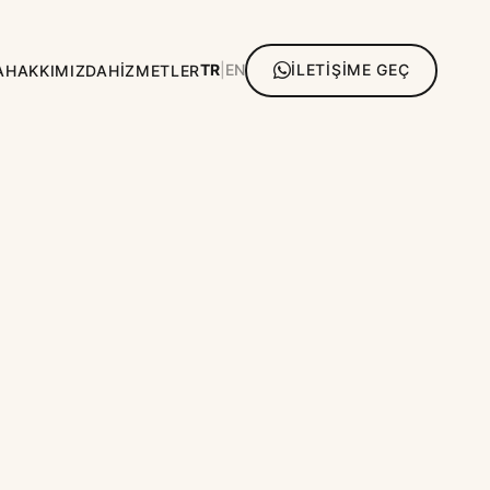
TR
|
EN
İLETİŞİME GEÇ
A
HAKKIMIZDA
HİZMETLER